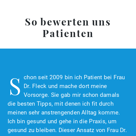
So bewerten uns
Patienten
S
chon seit 2009 bin ich Patient bei Frau
Dr. Fleck und mache dort meine
Vorsorge. Sie gab mir schon damals
die besten Tipps, mit denen ich fit durch
meinen sehr anstrengenden Alltag komme.
Ich bin gesund und gehe in die Praxis, um
gesund zu bleiben. Dieser Ansatz von Frau Dr.